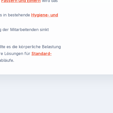
n
Fässern und Eimern
wird das
os in bestehende
Hygiene- und
der Mitarbeitenden sinkt
te es die körperliche Belastung
ere Lösungen für
Standard-
abläufe.